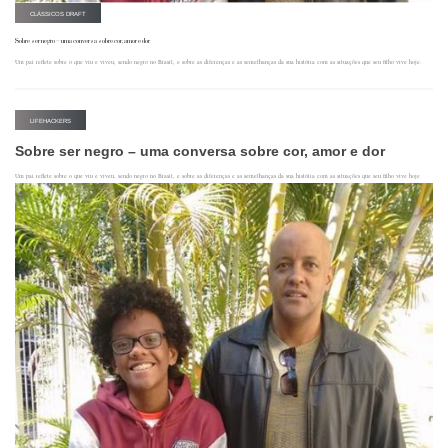
CLÁSSICOS DRAFT
Sobre ser negro – uma conversa sobre cor, amor e dor
Um pai reflete sobre o que viu e viveu, sendo negro no Brasil, e sobre as diferenças e as semelhanças da sua história com as situações que seu filho vive hoje.
LIFEHACKERS
Sobre ser negro – uma conversa sobre cor, amor e dor
Um pai reflete sobre o que viu e viveu, sendo negro no Brasil, e sobre as diferenças e as semelhanças da sua história com as situações que seu filho vive hoje