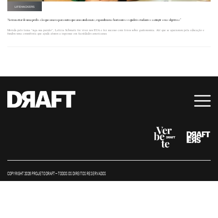
LIFEHACKERS
“Ao transitar de uma profissão que amava para outra que amo ainda mais, expandi meus horizontes e ajudei estudantes a atingir seus objetivos”
Movida pelo lema “siga sua paixão”, Letícia Schwartz foi viver nos EUA e fez sucesso com livros sobre gastronomia. Até que se apaixonou pela educação e
fundou uma consultoria que ajuda alunos a ingressar em faculdades americanas.
COPYRIGHT 2026 PROJETO DRAFT – TODOS OS DIREITOS RESERVADOS