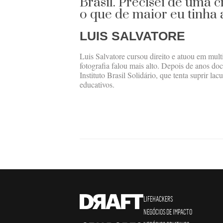
Brasil. Precisei de uma 
o que de maior eu tinha 
LUIS SALVATORE
Luis Salvatore cursou direito e atuou em mult
fotografia falou mais alto. Depois de anos do
Instituto Brasil Solidário, que tenta suprir l
educativos.
LIFEHACKERS
NEGÓCIOS DE IMPACTO