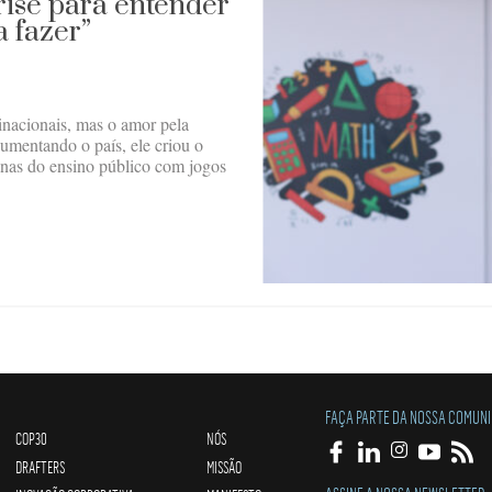
crise para entender
a fazer”
inacionais, mas o amor pela
cumentando o país, ele criou o
acunas do ensino público com jogos
FAÇA PARTE DA NOSSA COMUN
COP30
NÓS
DRAFTERS
MISSÃO