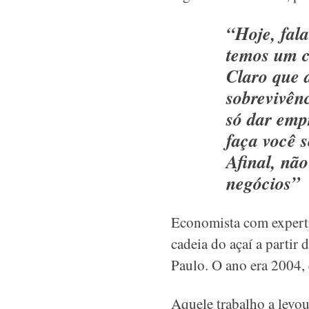
“Hoje, fal
temos um c
Claro que 
sobrevivên
só dar emp
faça você s
Afinal, nã
negócios”
Economista com experti
cadeia do açaí a partir
Paulo. O ano era 2004, 
Aquele trabalho a levo