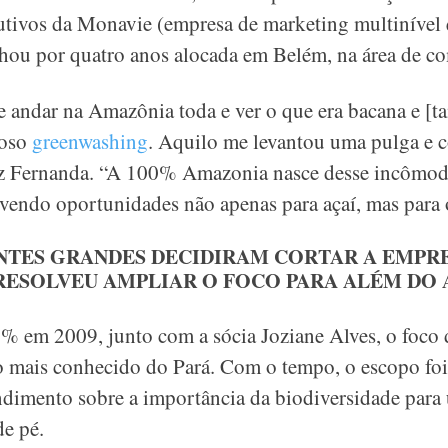
utivos da Monavie (empresa de marketing multinível 
alhou por quatro anos alocada em Belém, na área de c
 andar na Amazônia toda e ver o que era bacana e [t
moso
greenwashing
. Aquilo me levantou uma pulga e c
 diz Fernanda. “A 100% Amazonia nasce desse incômod
endo oportunidades não apenas para açaí, mas para o
NTES GRANDES DECIDIRAM CORTAR A EMPR
RESOLVEU AMPLIAR O FOCO PARA ALÉM DO 
em 2009, junto com a sócia Joziane Alves, o foco 
to mais conhecido do Pará. Com o tempo, o escopo foi
imento sobre a importância da biodiversidade para
de pé.