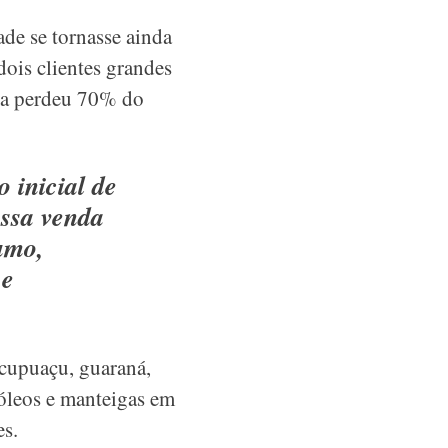
ade se tornasse ainda
ois clientes grandes
ia perdeu 70% do
 inicial de
ossa venda
umo,
 e
cupuaçu, guaraná,
 óleos e manteigas em
es.