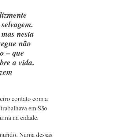
elizmente
 selvagem.
 mas nesta
nsegue não
o – que
bre a vida.
azem
eiro contato com a
 trabalhava em São
uina na cidade.
o mundo. Numa dessas