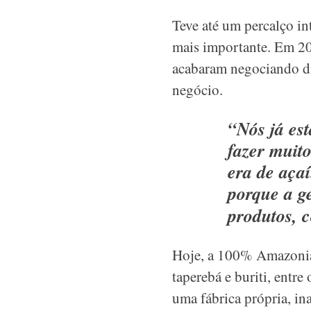
Teve até um percalço in
mais importante. Em 20
acabaram negociando d
negócio.
“Nós já es
fazer muit
era de aça
porque a ge
produtos, 
Hoje, a 100% Amazonia 
taperebá e buriti, entr
uma fábrica própria, i