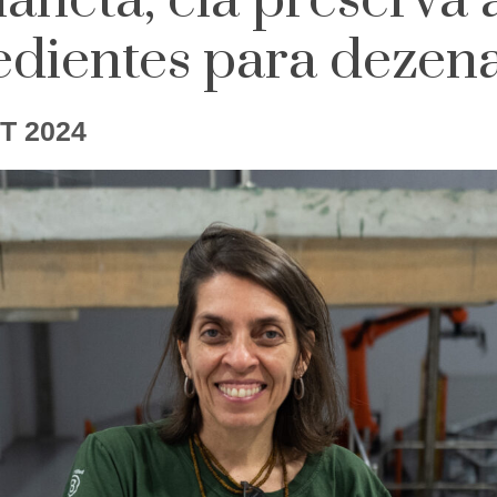
laneta, ela preserva 
edientes para dezena
T 2024