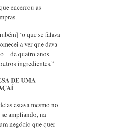
que encerrou as
ompras.
ambém] ‘o que se falava
omecei a ver que dava
o – de quatro anos
utros ingredientes.”
ESA DE UMA
AÇAÍ
delas estava mesmo no
 se ampliando, na
 um negócio que quer