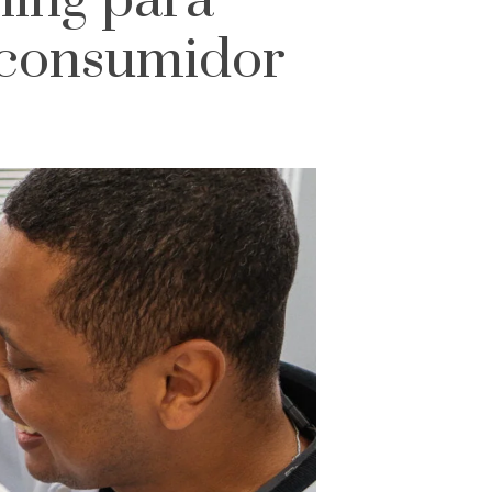
ening para
 consumidor