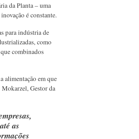
ária da Planta – uma
 inovação é constante.
s para indústria de
dustrializadas, como
s, que combinados
da alimentação em que
o Mokarzel, Gestor da
empresas,
até as
formações