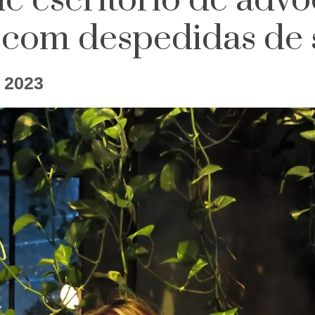
 escritório de advo
om despedidas de s
 2023