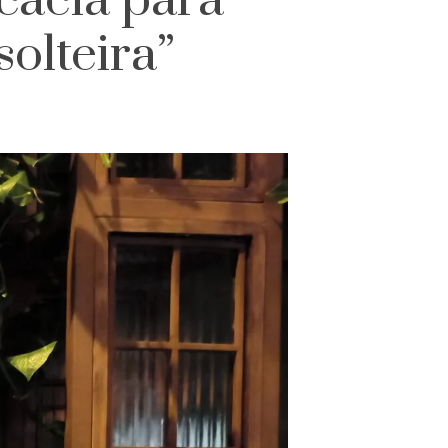
cacia para
olteira”