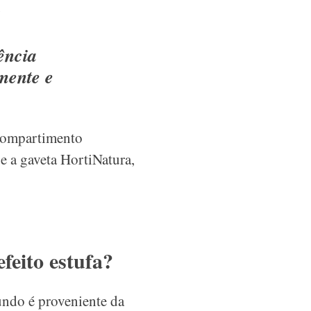
ência
amente e
 compartimento
e a gaveta HortiNatura,
feito estufa?
undo é proveniente da