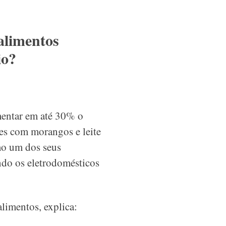
 alimentos
io?
mentar em até 30% o
es com morangos e leite
o um dos seus
ndo os eletrodomésticos
alimentos, explica: