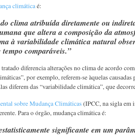
nça climática
é:
o clima atribuída diretamente ou indiret
humana que altera a composição da atmosf
oma à variabilidade climática natural obs
e tempo comparáveis.”
 tratado diferencia alterações no clima de acordo com
imáticas”, por exemplo, referem-se àquelas causadas
Elas diferem das “variabilidade climática”, que decorr
ental sobre Mudança Climáticas
(IPCC, na sigla em in
erente. Para o órgão, mudança climática é:
estatisticamente significante em um parâ