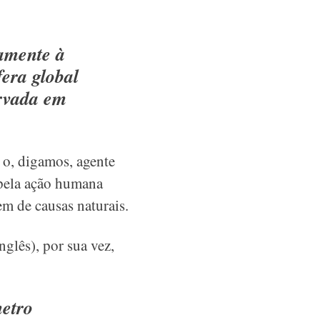
amente à
era global
ervada em
 o, digamos, agente
 pela ação humana
em de causas naturais.
glês), por sua vez,
metro