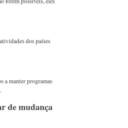
ão forem possíveis, eles
atividades dos países
os a manter programas
.
ar de mudança