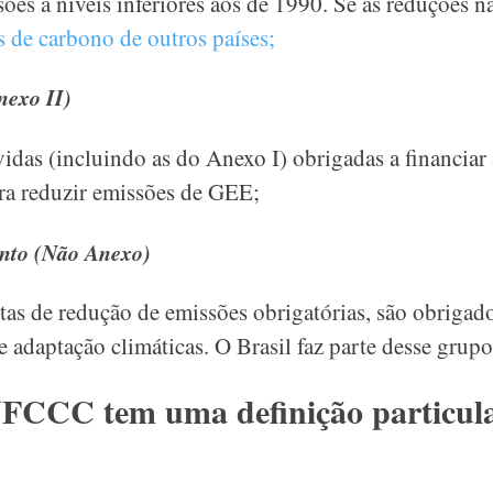
ões a níveis inferiores aos de 1990. Se as reduções n
s de carbono de outros países;
Anexo II)
idas (incluindo as do Anexo I) obrigadas a financiar 
a reduzir emissões de GEE;
ento (Não Anexo)
s de redução de emissões obrigatórias, são obrigad
e adaptação climáticas. O Brasil faz parte desse grupo
NFCCC tem uma definição particul