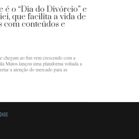
e é o “Dia do Divórcio” e
ei, que facilita a vida de
s com conteúdos e
e chegam ao fim vem crescendo com a
la Matos lançou uma plataforma voltada a
ertar a atenção do mercado para as
IDADE