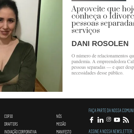
Aproveite que hoj
conheça o Idivorci
pessoas separada
serviços
DANI ROSOLEN
O número de relacionamentos qu
pandemia. A empreendedora Cali
pessoas separadas — e quer desp
necessidades desse público.
FAÇA PARTE DA NOSSA COMUN
COP30
NÓS
DRAFTERS
MISSÃO
ASSINE A NOSSA NEWSLETTER:
INOVAÇÃO CORPORATIVA
MANIFESTO