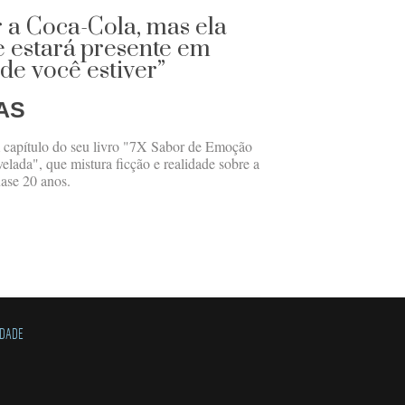
 a Coca-Cola, mas ela
 e estará presente em
de você estiver”
AS
 capítulo do seu livro "7X Sabor de Emoção
velada", que mistura ficção e realidade sobre a
ase 20 anos.
IDADE