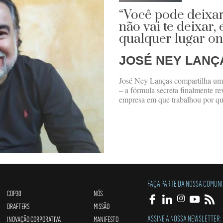
“Você pode deixar
não vai te deixar,
qualquer lugar on
JOSÉ NEY LANÇ
José Ney Lanças compartilha um
– a fórmula secreta finalmente re
empresa em que trabalhou por qu
FAÇA PARTE DA NOSSA COMUN
COP30
NÓS
DRAFTERS
MISSÃO
ASSINE A NOSSA NEWSLETTER:
INOVAÇÃO CORPORATIVA
MANIFESTO