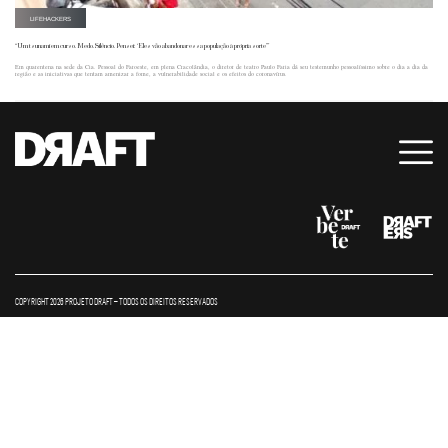
LIFEHACKERS
“Um tsunami em curso. Medo. Silêncio. Pensei: ‘Eles vão abandonar essa população à própria sorte’”
Em quarentena na sede da Cia. Pessoal do Faroeste, em plena Cracolândia, o diretor de teatro Paulo Faria dá seu testemunho pessoalíssimo sobre o dia a dia da
região e as iniciativas que tentam amenizar a fome, a vulnerabilidade social e os efeitos do coronavírus.
COPYRIGHT 2026 PROJETO DRAFT – TODOS OS DIREITOS RESERVADOS