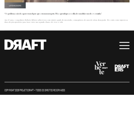
LIFEHACKERS
“Os problemas não desapareceram depois que serraram meu peito. Mas aprendi que a escolha de como lidar com eles é só minha”
Aos 43 anos, o engenheiro Roberto Ribeiro sobreviveu a um infarto agudo do miocárdio, consequência de anos de rotina desregrada. Ele conta como superou as
dores do pós-operatório para fazer valer sua segunda chance de viver a vida.
COPYRIGHT 2026 PROJETO DRAFT – TODOS OS DIREITOS RESERVADOS