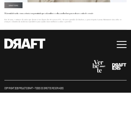
DRAFTERS
Maternidade tardia: como a ciência vem permitindo que cada mulher escolha a melhor hora para realizar o sonho de ser mãe
Em 20 anos, o número de mães que deram à luz depois dos 40 cresceu 83%. No novo episódio do Drafters, a ginecologista Larissa Matsumoto fala sobre os
avanços e desafios da medicina reprodutiva para ajudar mais mulheres a adiar a gravidez.
COPYRIGHT 2026 PROJETO DRAFT – TODOS OS DIREITOS RESERVADOS