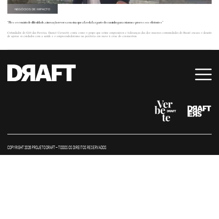
NEGÓCIOS DE IMPACTO
“Nesse cenário de dificuldade, a inovação reversa ensina que a favela faz parte do caminho para criarmos processos eficientes”
Cofundador do G10 das Favelas, Daniel Cavaretti conta como o grupo que reúne empresários e lideranças das dez maiores comunidades do Brasil encara o desafio
de apoiar os cuidados com a saúde e o empreendedorismo na periferia em meio à crise do coronavírus.
COPYRIGHT 2026 PROJETO DRAFT – TODOS OS DIREITOS RESERVADOS