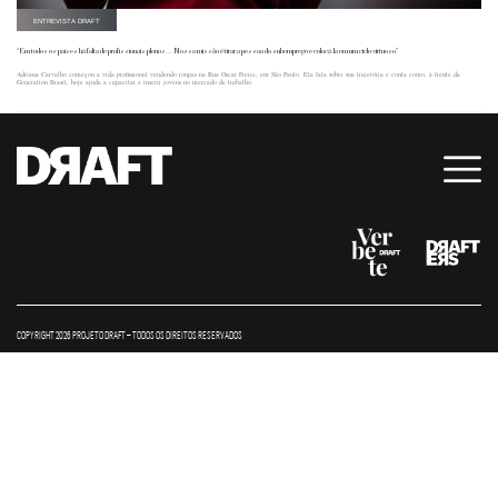
ENTREVISTA DRAFT
“Em todos os países há falta de profissionais plenos… Nossa missão é tirar a pessoa do subemprego e colocá-la em um ciclo virtuoso”
Adriana Carvalho começou a vida profissional vendendo roupas na Rua Oscar Freire, em São Paulo. Ela fala sobre sua trajetória e conta como, à frente da
Generation Brasil, hoje ajuda a capacitar e inserir jovens no mercado de trabalho.
COPYRIGHT 2026 PROJETO DRAFT – TODOS OS DIREITOS RESERVADOS