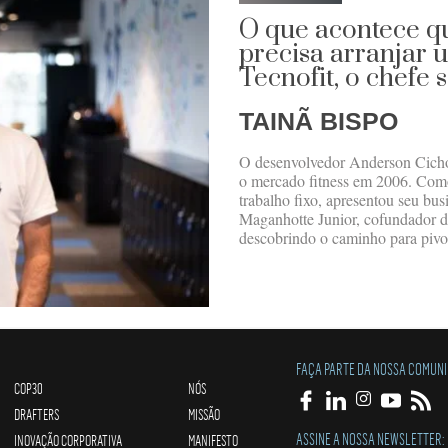
O que acontece 
precisa arranjar
Tecnofit, o chefe 
TAINÃ BISPO
O desenvolvedor Anderson Cichon 
o mercado fitness em 2006. Como
trabalho fixo, apresentou seu bu
Maganhotte Junior, cofundador 
descobrindo o caminho para pivot
FAÇA PARTE DA NOSSA COMUN
COP30
NÓS
DRAFTERS
MISSÃO
ASSINE A NOSSA NEWSLETTER:
INOVAÇÃO CORPORATIVA
MANIFESTO