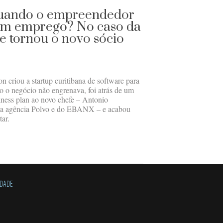
quando o empreendedor
 um emprego? No caso da
se tornou o novo sócio
criou a startup curitibana de software para
 o negócio não engrenava, foi atrás de um
siness plan ao novo chefe – Antonio
da agência Polvo e do EBANX – e acabou
ar.
IDADE