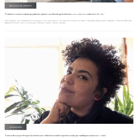
NEGÓCIOS DE IMPACTO
“É antiético usar uma tecnologia que polui tanto o planeta, considerando que há alternativas acessíveis aos combustíveis fósseis”
Visão holística, uso combinado de tecnologias e ética nos negócios: em entrevista exclusiva ao Draft, a holandesa Marga Hoek, fundadora e CEO do think tank
Business For Good, crava a receita para viabilizar o futuro e salvar o planeta.
LIFEHACKERS
“É uma realização perceber que transformei o meu sofrimento no mundo corporativo em algo que contribui para organizações sociais”