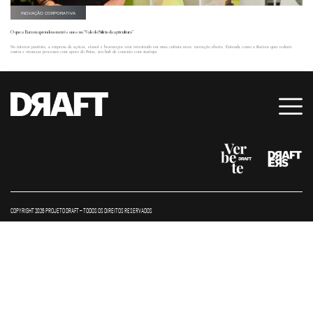
INOVAÇÃO CORPORATIVA
O que a Raízen aprendeu em três anos no “Vale do Silício da agricultura”
No interior paulista, a empresa de açúcar, etanol e bioenergia vem investindo em uma cultura nova: inovação aberta. Entenda como a Raízen quer reduzir
custos e otimizar processos com apoio do Pulse, seu hub de conexão com startups.
COPYRIGHT 2026 PROJETO DRAFT – TODOS OS DIREITOS RESERVADOS