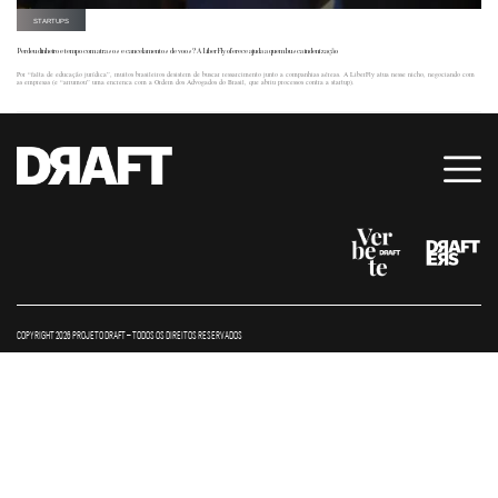
STARTUPS
Perdeu dinheiro e tempo com atrasos e cancelamentos de voos? A LiberFly oferece ajuda a quem busca indenização
Por “falta de educação jurídica”, muitos brasileiros desistem de buscar ressarcimento junto a companhias aéreas. A LiberFly atua nesse nicho, negociando com
as empresas (e “arrumou” uma encrenca com a Ordem dos Advogados do Brasil, que abriu processos contra a startup).
COPYRIGHT 2026 PROJETO DRAFT – TODOS OS DIREITOS RESERVADOS