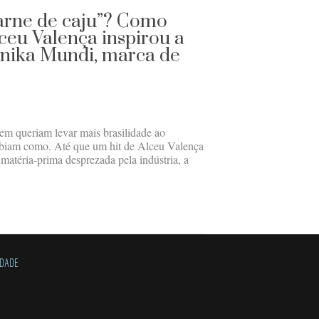
carne de caju”? Como
ceu Valença inspirou a
nika Mundi, marca de
m queriam levar mais brasilidade ao
abiam como. Até que um hit de Alceu Valença
 matéria-prima desprezada pela indústria, a
IDADE