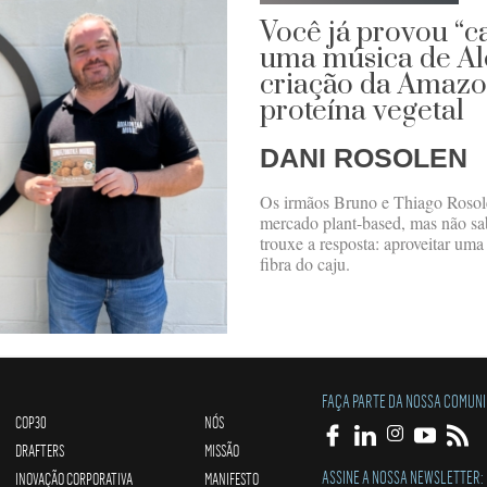
Você já provou “
uma música de Al
criação da Amazo
proteína vegetal
DANI ROSOLEN
Os irmãos Bruno e Thiago Rosole
mercado plant-based, mas não s
trouxe a resposta: aproveitar uma
fibra do caju.
FAÇA PARTE DA NOSSA COMUN
COP30
NÓS
DRAFTERS
MISSÃO
ASSINE A NOSSA NEWSLETTER:
INOVAÇÃO CORPORATIVA
MANIFESTO