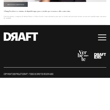
NEGÓCIOS CRIATIVOS
A Bump Box oferece assinaturas de aluguel de roupas para as grávidas preservarem o estilo e a autoestima
Com três planos, a empresa de Juliana Franco e Cintia Cavalli é uma alternativa para que as clientes não precisem investir em um novo guarda-roupa com prazo
de validade.
COPYRIGHT 2026 PROJETO DRAFT – TODOS OS DIREITOS RESERVADOS