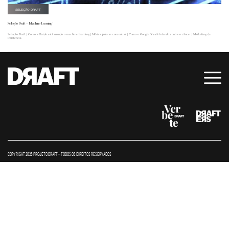
SELEÇÃO DRAFT
Seleção Draft – Machine Learning
Seleção Draft | Como a Baidu está usando o machine learning | Música para se concentrar | Como o Google X está lutando contra o câncer | Marketing da
insistência
COPYRIGHT 2026 PROJETO DRAFT – TODOS OS DIREITOS RESERVADOS