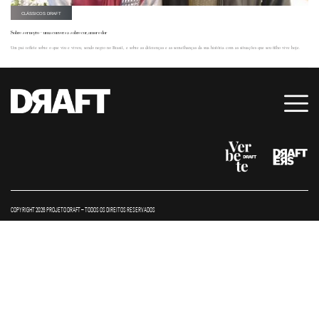
CLÁSSICOS DRAFT
Sobre ser negro – uma conversa sobre cor, amor e dor
Um pai reflete sobre o que viu e viveu, sendo negro no Brasil, e sobre as diferenças e as semelhanças da sua história com as situações que seu filho vive hoje.
COPYRIGHT 2026 PROJETO DRAFT – TODOS OS DIREITOS RESERVADOS