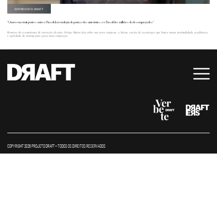
ENTREVISTA DRAFT
“Quero construir pontes entre o Brasil da tecnologia de ponta e dos unicórnios, e o Brasil dos milhões de desempregados”
Pioneiro do ecossistema de inovação do país, Felipe Matos fala sobre sua nova empresa, a Sirius, escola de tecnologia que busca somar profundidade acadêmica
e agilidade de startup para gerar mais empregos.
COPYRIGHT 2026 PROJETO DRAFT – TODOS OS DIREITOS RESERVADOS