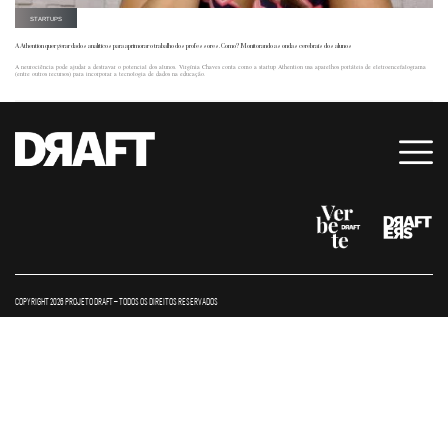
STARTUPS
A Athention quer gerar dados analíticos para aprimorar o trabalho dos professores. Como? Monitorando as ondas cerebrais dos alunos
A neurociência pode ajudar a destravar o potencial dos alunos. Virgínia Chaves conta como a startup Athention usa aparelhos portáteis de eletroencefalograma
(entre outros recursos) para incorporar a tecnologia de dados na educação.
COPYRIGHT 2026 PROJETO DRAFT – TODOS OS DIREITOS RESERVADOS