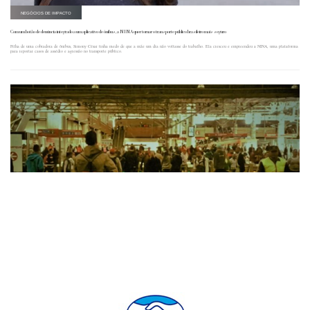
NEGÓCIOS DE IMPACTO
Com um botão de denúncia integrado a um aplicativo de ônibus, a NINA quer tornar o transporte público brasileiro mais seguro
Filha de uma cobradora de ônibus, Simony César tinha medo de que a mãe um dia não voltasse do trabalho. Ela cresceu e empreendeu a NINA, uma plataforma
para reportar casos de assédio e agressão no transporte público.