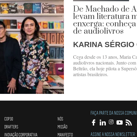
De Machado de Ass
levam literatura
enxerga: conheça 
de audiolivros
KARINA SÉRGIO
Cega desde os 13 anos, Maria Car
audiolivros nacionais. Junto co
Beltrão, ela hoje pilota a Supersô
artistas brasileiros.
FAÇA PARTE DA NOSSA COMUN
COP30
NÓS
DRAFTERS
MISSÃO
ASSINE A NOSSA NEWSLETTER:
INOVAÇÃO CORPORATIVA
MANIFESTO