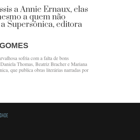
is a Annie Ernaux, elas
 mesmo a quem não
a Supersônica, editora
 GOMES
valhosa sofria com a falta de bons
m Daniela Thomas, Beatriz Bracher e Mariana
nica, que publica obras literárias narradas por
IDADE