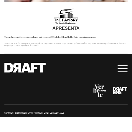
APRESENTA
Quer produzir conteúdo de qualidade e alcançar mais pessoas? O Workshop Editorial da The Factory pode ajudar sua marca
Saiba como o Workshop Editorial, já realizado em empresas como Papirus e Special Dog, ajuda companhias a aprimorar sua estratégia de comunicação e cria
um guia para nortear a produção de conteúdo.
COPYRIGHT 2026 PROJETO DRAFT – TODOS OS DIREITOS RESERVADOS