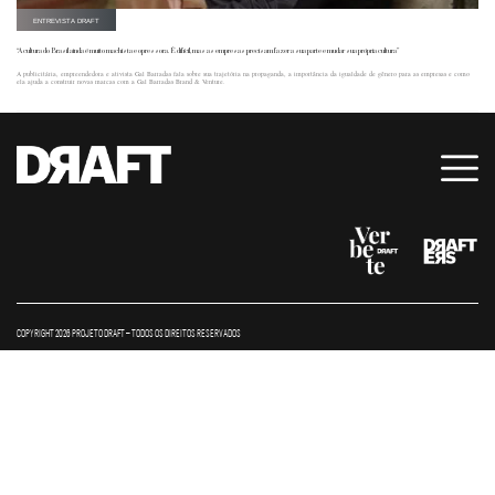
ENTREVISTA DRAFT
“A cultura do Brasil ainda é muito machista e opressora. É difícil, mas as empresas precisam fazer a sua parte e mudar sua própria cultura”
A publicitária, empreendedora e ativista Gal Barradas fala sobre sua trajetória na propaganda, a importância da igualdade de gênero para as empresas e como
ela ajuda a construir novas marcas com a Gal Barradas Brand & Venture.
COPYRIGHT 2026 PROJETO DRAFT – TODOS OS DIREITOS RESERVADOS