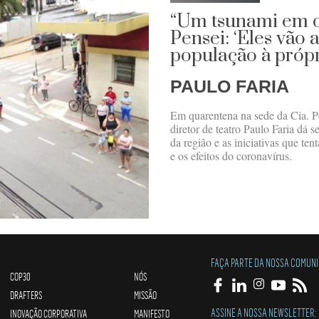
“Um tsunami em cu
Pensei: ‘Eles vão
população à própri
PAULO FARIA
Em quarentena na sede da Cia. Pe
diretor de teatro Paulo Faria dá 
da região e as iniciativas que te
e os efeitos do coronavírus.
FAÇA PARTE DA NOSSA COMUN
COP30
NÓS
DRAFTERS
MISSÃO
ASSINE A NOSSA NEWSLETTER:
INOVAÇÃO CORPORATIVA
MANIFESTO