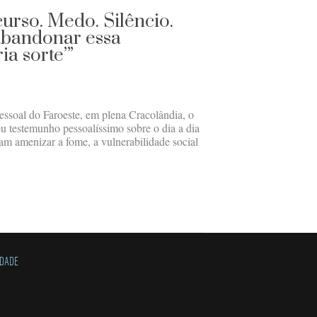
rso. Medo. Silêncio.
 abandonar essa
a sorte’”
ssoal do Faroeste, em plena Cracolândia, o
seu testemunho pessoalíssimo sobre o dia a dia
ntam amenizar a fome, a vulnerabilidade social
IDADE