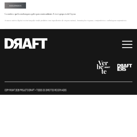
ACELERADOS
Cosméticos que fazem bem para a pele e para o meio ambiente. Esta é a proposta da Oxyeau
A marca nativa digital recém-lançada vende produtos com ingredientes de origem natural, formulações veganas, compostáveis e embalagens responsáveis.
COPYRIGHT 2026 PROJETO DRAFT – TODOS OS DIREITOS RESERVADOS