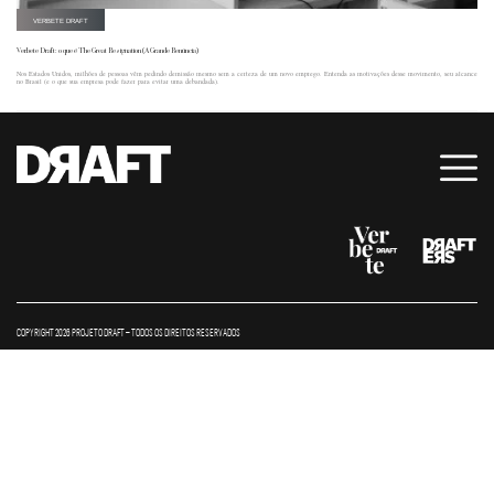
VERBETE DRAFT
Verbete Draft: o que é The Great Resignation (A Grande Renúncia)
Nos Estados Unidos, milhões de pessoas vêm pedindo demissão mesmo sem a certeza de um novo emprego. Entenda as motivações desse movimento, seu alcance
no Brasil (e o que sua empresa pode fazer para evitar uma debandada).
COPYRIGHT 2026 PROJETO DRAFT – TODOS OS DIREITOS RESERVADOS