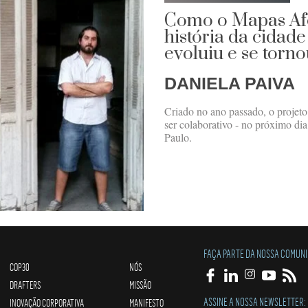
Como o Mapas Afe
história da cidade
evoluiu e se torn
DANIELA PAIVA
Criado no ano passado, o projeto 
ser colaborativo - no próximo di
Paulo.
FAÇA PARTE DA NOSSA COMUN
COP30
NÓS
DRAFTERS
MISSÃO
ASSINE A NOSSA NEWSLETTER:
INOVAÇÃO CORPORATIVA
MANIFESTO