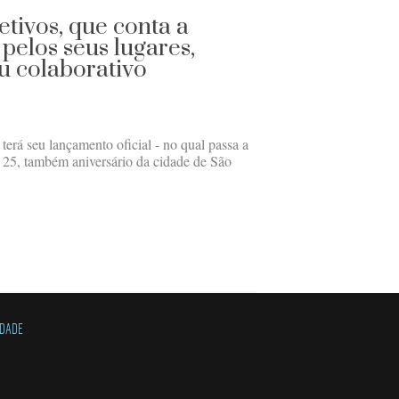
tivos, que conta a
 pelos seus lugares,
ou colaborativo
terá seu lançamento oficial - no qual passa a
a 25, também aniversário da cidade de São
IDADE