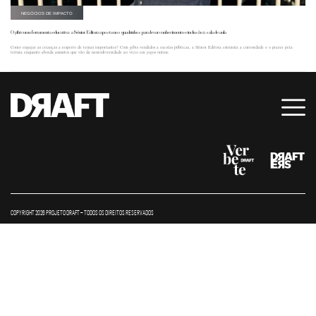
NEGÓCIOS DE IMPACTO
O gibi como ferramenta educativa: a Sênior Editora aposta nos quadrinhos para levar conhecimento e inclusão à sala de aula
Como engajar as crianças a respeito de temas importantes? Com gibis vendidos a escolas públicas, a Sênior Editora estimula a curiosidade e o prazer pela
leitura enquanto aborda assuntos que vão da neurodiversidade ao vício em jogos online.
COPYRIGHT 2026 PROJETO DRAFT – TODOS OS DIREITOS RESERVADOS