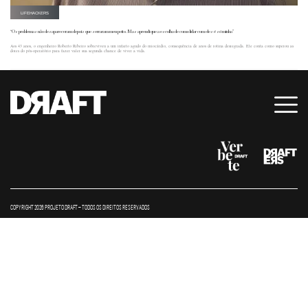
LIFEHACKERS
“Os problemas não desapareceram depois que serraram meu peito. Mas aprendi que a escolha de como lidar com eles é só minha”
Aos 43 anos, o engenheiro Roberto Ribeiro sobreviveu a um infarto agudo do miocárdio, consequência de anos de rotina desregrada. Ele conta como superou as
dores do pós-operatório para fazer valer sua segunda chance de viver a vida.
COPYRIGHT 2026 PROJETO DRAFT – TODOS OS DIREITOS RESERVADOS