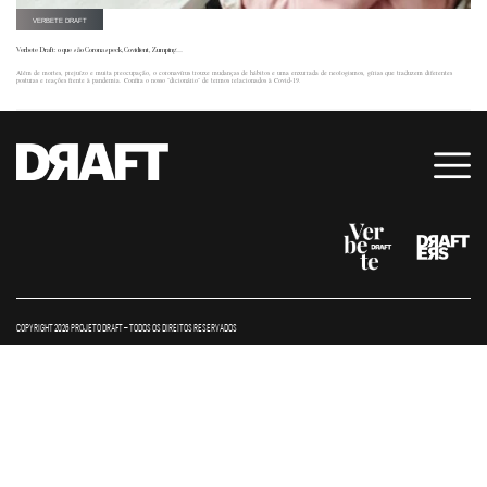
VERBETE DRAFT
Verbete Draft: o que são Coronaspeck, Covidient, Zumping…
Além de mortes, prejuízo e muita preocupação, o coronavírus trouxe mudanças de hábitos e uma enxurrada de neologismos, gírias que traduzem diferentes
posturas e reações frente à pandemia. Confira o nosso "dicionário" de termos relacionados à Covid-19.
COPYRIGHT 2026 PROJETO DRAFT – TODOS OS DIREITOS RESERVADOS