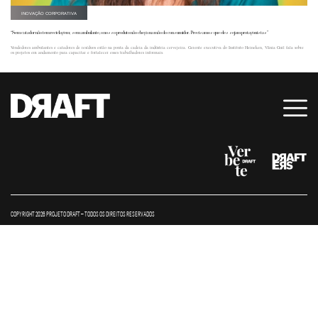
INOVAÇÃO CORPORATIVA
“Sem catador não tem reciclagem; sem ambulante, o nosso produto não chega na mão do consumidor. Precisamos que eles sejam protagonistas”
Vendedores ambulantes e catadores de resíduos estão na ponta da cadeia da indústria cervejeira. Gerente executiva do Instituto Heineken, Vânia Guil fala sobre
os projetos em andamento para capacitar e fortalecer esses trabalhadores informais.
COPYRIGHT 2026 PROJETO DRAFT – TODOS OS DIREITOS RESERVADOS