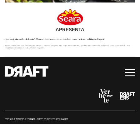
APRESENTA
Já provou picanha ou short rib de suíno? A Seara revela como trouxe cortes inovadores e mais suculentos na Linhagem Europeia
Aperfeiçoando uma raça de linhagem europeia, a marca chegou a uma carne suína com mais gordura entre os tecidos, conhecida como marmorizada, para
conquistar consumidores cada vez mais exigentes
COPYRIGHT 2026 PROJETO DRAFT – TODOS OS DIREITOS RESERVADOS