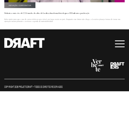
INOVAÇÃO CORPORATIVA
Reduzir as emissões de CO2 é um dos desafios da Localiza, dona de uma frota de quase 300 mil carros para locação
Falta muito para que o uso de carros elétricos seja viável em larga escala no país. Enquanto esse futuro não chega, a Localiza planeja formas de tornar sua
operação menos poluente e acelerar a agenda da sustentabilidade.
COPYRIGHT 2026 PROJETO DRAFT – TODOS OS DIREITOS RESERVADOS