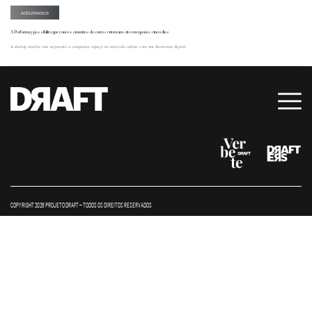
ACELERADOS
A Performay possibilita que concessionárias de carros criem um site em apenas cinco dias
A startup auxilia esse segmento a conquistar espaço no mercado online com um showroom digital.
COPYRIGHT 2026 PROJETO DRAFT – TODOS OS DIREITOS RESERVADOS