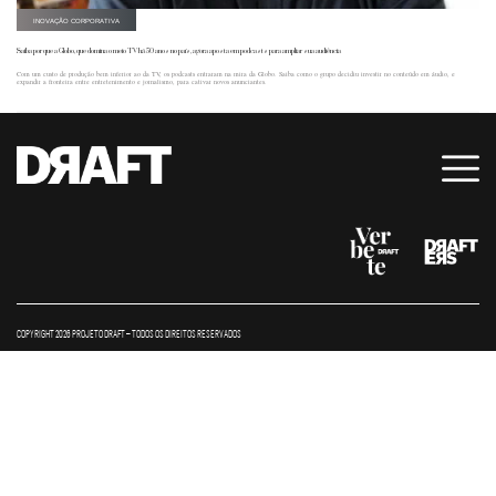
INOVAÇÃO CORPORATIVA
Saiba por que a Globo, que domina o meio TV há 50 anos no país, agora aposta em podcasts para ampliar sua audiência
Com um custo de produção bem inferior ao da TV, os podcasts entraram na mira da Globo. Saiba como o grupo decidiu investir no conteúdo em áudio, e
expandir a fronteira entre entretenimento e jornalismo, para cativar novos anunciantes.
COPYRIGHT 2026 PROJETO DRAFT – TODOS OS DIREITOS RESERVADOS