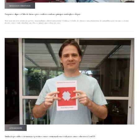
NEGÓCIOS CRIATIVOS
Em poucos cliques, o Clube de Autores põe o seu livro à venda nos principais marketplaces do país
Você tem um livro pronto na gaveta, mas nenhuma editora interessada? Conheça o Clube de Autores, uma plataforma de autopublicação em que o cliente
decide como e onde distribuir sua obra (e quanto quer cobrar por ela).
LIFEHACKERS
Intubação, pesadelos e até um transe psicótico: como é ser internado em estado gravíssimo e sobreviver à Covid-19