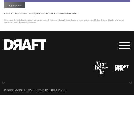
ACELERADOS
Como a ICE Play ajuda escolas a se adaptarem – com menos custos – ao Novo Ensino Médio
Com cursos de habilidades futuras via streaming, a edtech facilita a adequação às mudanças de carga horária e modalidade de aulas definidas pela Lei de
Diretrizes e Bases da Educação Nacional.
COPYRIGHT 2026 PROJETO DRAFT – TODOS OS DIREITOS RESERVADOS