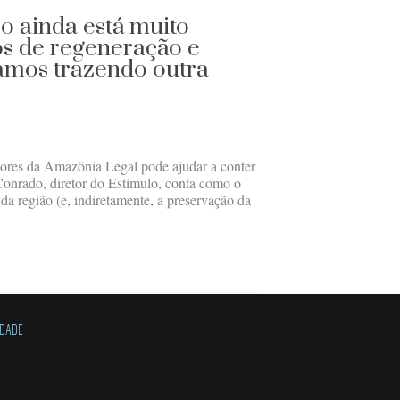
co ainda está muito
os de regeneração e
amos trazendo outra
dores da Amazônia Legal pode ajudar a conter
Conrado, diretor do Estímulo, conta como o
da região (e, indiretamente, a preservação da
IDADE