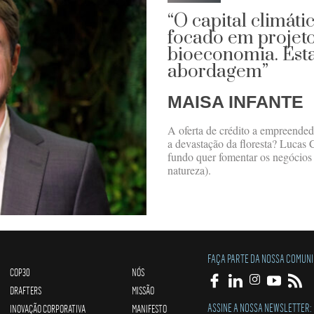
“O capital climáti
focado em projet
bioeconomia. Est
abordagem”
MAISA INFANTE
A oferta de crédito a empreende
a devastação da floresta? Lucas 
fundo quer fomentar os negócios 
natureza).
FAÇA PARTE DA NOSSA COMUN
COP30
NÓS
DRAFTERS
MISSÃO
ASSINE A NOSSA NEWSLETTER:
INOVAÇÃO CORPORATIVA
MANIFESTO