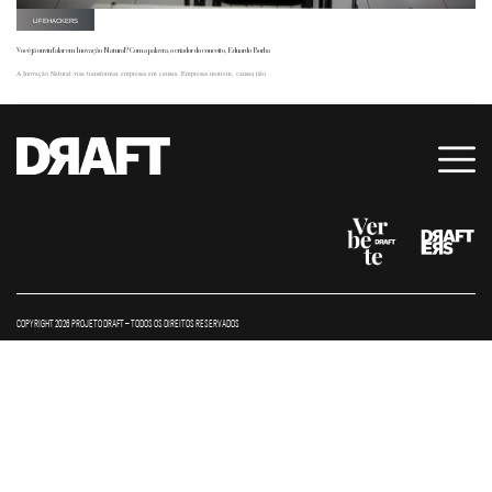
LIFEHACKERS
Você já ouviu falar em Inovação Natural? Com a palavra, o criador do conceito, Eduardo Borba
A Inovação Natural visa transformar empresas em causas. Empresas morrem, causas não
COPYRIGHT 2026 PROJETO DRAFT – TODOS OS DIREITOS RESERVADOS