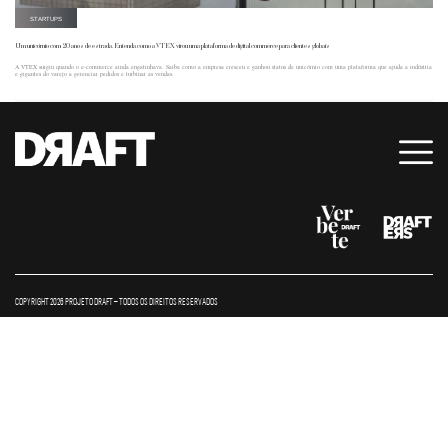
STARTUPS
Um unicórnio com 20 anos de estrada. Entenda como a VTEX virou uma plataforma de digital commerce para clientes globais
A VTEX surgiu quando o e-commerce ainda engatinhava. Saiba como a empresa cresceu e ganhou status de unicórnio com uma plataforma que ajuda a indústria
e gigantes do varejo a gerenciar pedidos e turbinar as vendas.
COPYRIGHT 2026 PROJETO DRAFT – TODOS OS DIREITOS RESERVADOS