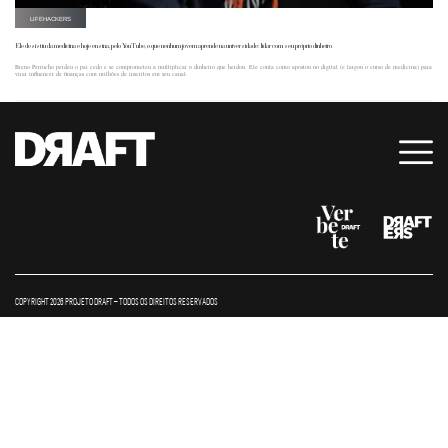
LIFEHACKERS
Ele desistiu da medicina e hoje ensina, pelo YouTube, o que nenhum jovem aprende na universidade: lidar com seu próprio dinheiro
Breno Perrucho perdeu o pai cedo e se comprometeu a multiplicar o dinheiro que herdou. Ele conta como apostou no digital (e largou o curso de medicina) para
virar influencer de finanças com milhões de inscritos em seu canal.
COPYRIGHT 2026 PROJETO DRAFT – TODOS OS DIREITOS RESERVADOS