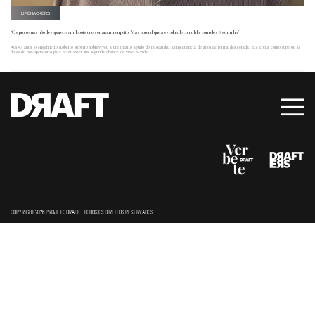
LIFEHACKERS
“Os problemas não desapareceram depois que serraram meu peito. Mas aprendi que a escolha de como lidar com eles é só minha”
Aos 43 anos, o engenheiro Roberto Ribeiro sobreviveu a um infarto agudo do miocárdio, consequência de anos de rotina desregrada. Ele conta como superou as
dores do pós-operatório para fazer valer sua segunda chance de viver a vida.
COPYRIGHT 2026 PROJETO DRAFT – TODOS OS DIREITOS RESERVADOS