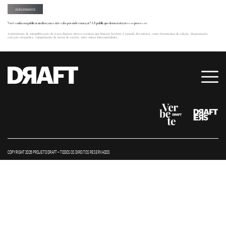
ACELERADOS
Você sonha em publicar um livro, mas não sabe por onde começar? A Epublik que democratizar esse processo
A plataforma de autopublicação de livros digitais oferece recursos que buscam facilitar a jornada dos autores, como ferramentas de edição, diagramação,
correção ortográfica, cumprimento de metas de escrita, entre outras funcionalidades.
COPYRIGHT 2026 PROJETO DRAFT – TODOS OS DIREITOS RESERVADOS