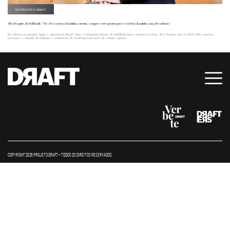
ENTREVISTA DRAFT
Alex Szapiro, do Softbank: “Desde o começo da minha carreira, sempre estive pronto para estar fora da minha zona de conforto”
Ele dirigiu as gigantes Apple e Amazon no Brasil; hoje, é managing partner do SoftBank para a América Latina. Alex Szapiro fala ao Draft sobre carreira,
inovação e o desafio de turbinar o ecossistema de tecnologia por meio do venture capital.
COPYRIGHT 2026 PROJETO DRAFT – TODOS OS DIREITOS RESERVADOS